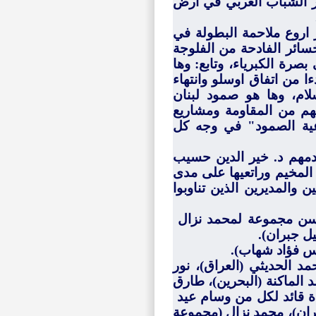
ر الشباب العربي في ارض
اروع ملاحمة البطولة في
خسائر الفادحة من الفلوجة
بصرة الكبرياء،
وتابع: وها
ا من اتفاق اوسلو وانتهاء
ام، وها هو صمود لبنان
هم من المقاومة ومشاريع
اعية الصمود" في وجه كل
مهم د. خير الدين حسيب
المخيم وراتعيها على مدى
ن والمديرين الذين تناوبوا
سن مجموعة لمحمد نزال
ل جبران).
يس فؤاد شهاب).
مد الحديثي (العراق)، نور
 الماكنة (البحرين)، طارق
 قائد لكل من وسام عيد
ان)، محمد نزال (مجموعة