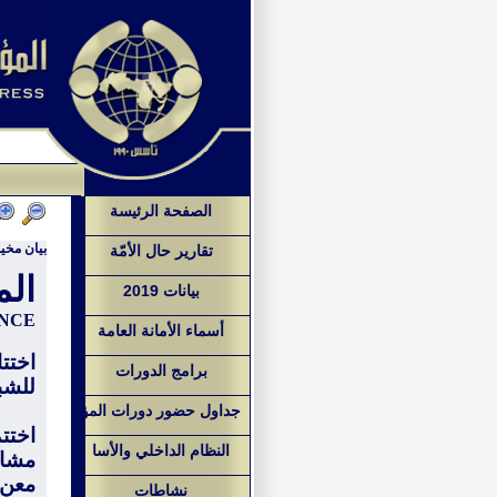
الصفحة الرئيسة
بيان مخيم 
تقارير حال الأمّة
الم
بيانات 2019
NCE
أسماء الأمانة العامة
اختت
برامج الدورات
للشب
جداول حضور دورات المؤ
النظام الداخلي والأسا
مشاركا
معن 
نشاطات