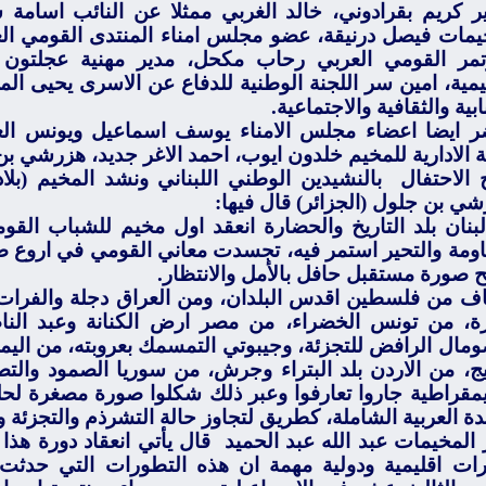
ير كريم بقرادوني، خالد الغربي ممثلا عن النائب اسامة س
يمات فيصل درنيقة، عضو مجلس امناء المنتدى القومي ال
تمر القومي العربي رحاب مكحل، مدير مهنية عجلتون م
ليمية، امين سر اللجنة الوطنية للدفاع عن الاسرى يحيى 
بية والثقافية والاجتماعية.
 ايضا اعضاء مجلس الامناء يوسف اسماعيل ويونس ال
ئة الادارية للمخيم خلدون ايوب، احمد الاغر جديد، هزرشي 
ح الاحتفال
بالنشيدين الوطني اللبناني ونشد المخيم (بلا
شي بن جلول (الجزائر) قال فيها:
بنان بلد التاريخ والحضارة انعقد اول مخيم للشباب القوم
اومة والتحير استمر فيه، تجسدت معاني القومي في اروع 
ح صورة مستقبل حافل بالأمل والانتظار.
ف من فلسطين اقدس البلدان، ومن العراق دجلة والفرات و
رة، من تونس الخضراء، من مصر ارض الكنانة وعبد الن
ومال الرافض للتجزئة، وجيبوتي التمسمك بعروبته، من اليم
يج، من الاردن بلد البتراء وجرش، من سوريا الصمود والتص
يمقراطية جاروا تعارفوا وعبر ذلك شكلوا صورة مصغرة لحلم
ة العربية الشاملة، كطريق لتجاوز حالة التشرذم والتجزئة وال
 المخيمات عبد الله عبد الحميد
قال يأتي انعقاد دورة هذا
ات اقليمية ودولية مهمة ان هذه التطورات التي حدثت 