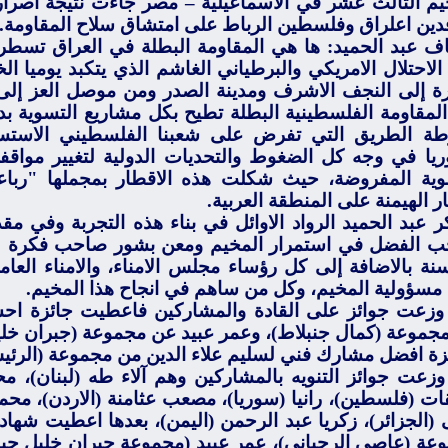
يم الثالث عشر في الاسماعيلية – مصر جاءت نتيجة اصرا
فدين اعلراق وفلسطين الرباط على امتشاق سلاح المقاومة.
ف عبد الحميد: ها هي المقاومة البطلة في العراق تسطر 
الاحتلال الامريكي والبرطياني الغاشم الذي يتكبد يوميا ال
ئرة إلى النجف الاشرف ومدينة الصدر ومن موصل العز إلى 
المقاومة الفلسطينية البطلة تطيح بكل مشاريع التسوية بدء
طة الطريق التي تفرض على شعبنا الفلسطيني الاستسل
يا في وجه كل الضغوط والتحديات الدولية لتغيير مواقف
وية المفروضة، حيث شكلت هذه
الاقطار بمجملها "رب
ر الهيمنة على المنطقة العربية.
 عبد الحميد الرواد الاوائل في بناء هذه التجربة
وفي مقد
 الفضل في استمرار المخيم ومعن بشور صاحب فكرة
 سنة بالاضافة إلى كل رؤساء مجلس الامناء، والامناء العامي
مسؤولية المخيم، وكل من ساهم في انجاح هذا المخيم.
وزعت جوائز على القادة والمشاركين فاعطيت جائزة اح
جموعة (كمال جنبلاط)، وعمر عبيد عن مجموعة (جبران خلي
زة افضل مشارك فني
لسليم
علاء الدين من مجموعة (الرئ
وزعت جوائز التنويه بالمشاركين وهم آلاء طه (لبنان)، مح
ات (فلسطين)،
رانيا (سوريا)،
مصعب عثامنة (الاردن)، محمد
 (الجزائر)، زكريا عبد الرحمن (اليمن)،
بعدها اعطيت شهادة
عة (عاصي الرحباني)، عمر عبيد (مجموعة جبران خليل جبر