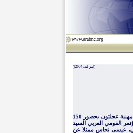
www.arabnc.org
((مواقف 2004))
اختتم المخيم الرابع عشر للشباب القومي العربي المنعقد في مهنية عجلتون بحضور 150
ؤتمر القومي العربي السيد
في، عيسى نحاس ممثلا عن