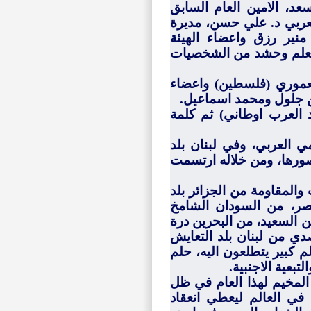
عد، الامين العام السابق
عربي د. علي حسن، مديرة
نير رزق واعضاء الهيئة
المعلم وحشد من الشخصيات
عموري (فلسطين) واعضاء
بن جلول ومحمد اسماعيل.
د العرب اوطاني) ثم كلمة
ي العربي، وفي لبنان بلد
صورها، ومن خلاله ارتسمت
المقاومة من الجزائر بلد
اصر، من السودان الشامخ
ن السعيد، من البحرين درة
دي من لبنان بلد التعايش
 كبير يتطلعون اليه،
حلم
تبعية الاجنبية.
 المخيم لهذا العام في ظل
في العالم ليعطي انعقاد