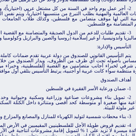
2- أجر عمل يوم واحد في السنة من كل مشتغل عربي (اختيارياً)، 
بات العالمية والمهنية بطلب التبرع من منتسبيها اختيارياً، ويتم نفس ال
مية التي لها موقف متضامن مع فلسطين، وكذلك طلاب الجامعات و
م المتضامنة مع فلسطين.
3- تقديم طلبات للدعم من الدول الصديقة والمتضامنة مع القضية ا
اليزيا واندونيسيا، أو غير إسلامية (روسيا والصين والبرازيل وكولومبيا وا
التأسيس والإدارة:
يتم التأسيس القانوني للصندوق من دولة عربية تقدم ضمانات كاملة
لمساس بأصوله تحت أي ظرف من الظروف، ويدار الصندوق من خلا
 شرفي لخبراء أجانب متضامنين مع القضية الفلسطينية، وخبراء م
 منتظمة سواء كانت عربية أو أجنبية، يرتبط التأسيس بتلقي أول مواف
أهداف الصندوق
1- ضمان ورعاية الأسر الفقيرة في فلسطين
2- تمويل بناء مشروعات صناعية وزراعية وسكنية وحيوانية وخد
عية منها صغيرة أو متوسطة كحد أقصى ومتناثرة داخل الكتلة السكني
غير ملوثة للبيئة.
3- بناء محطات شمسية لتوليد الكهرباء للمنازل والمصانع والمزارع والمستشفيات والمدارس.
4- تقديم قروض طويلة الأجل للفلسطينيين المقيميين في الأرض المح
 الروابط مع اقتصاد الكيان الصهيوني، وتأسيس وتطوير روابط بديلة