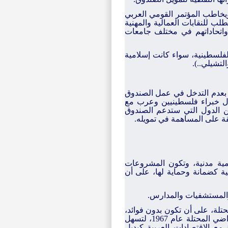
ويخاطب المؤتمر القومي العربي
طلب للنقابات العمالية والمهنية
اتحاداتهم في مختلف جامعات
لفلسطينية، سواء كانت إسلامية
لتشيلي..).
 بعدم التدخل في عمل الصندوق
ل خبراء فلسطينيين وعرب مع
ن الدول التي ستدعم الصندوق
قة على المساهمة في تمويله.
مية مدنية، وتكون المشروعات
ة كضمانة وحماية لها، على أن
تلة، على أن تكون بدون فوائد،
أو بفائدة ميسرة لا تزيد على 1 % لتمويل إقامة مشروعات انتاجية في الأراضي المحتلة عام 1967، لتسهل
 مع الاقتصادات العربية كبديل