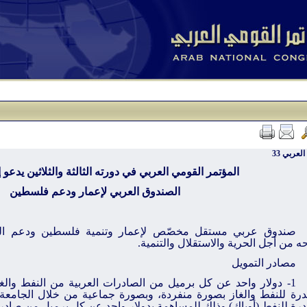
لعربي 33
المؤتمر القومي العربي في دورته الثالثة والثلاثين يدعو
الصندوق العربي لإعمار ودعم فلسطين
صندوق عربي مستقل مخصّص لإعمار وتنمية فلسطين ودعم ا
ه من أجل الحرية والاستقلال والتنمية.
مصادر التمويل
1- دولار واحد عن كل برميل من الصادرات العربية من النفط والغا
رة للنفط والغاز بصورة منفردة، وبصورة جماعية من خلال الجامعة ا
رة للنفط (أوباك) وذلك للمساهمة بدولار واحد عن كل برميل من صادرات