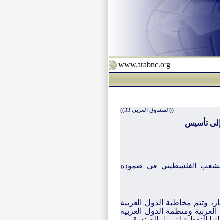
www.arabnc.org
((الصندوق العربي 33))
 إلى تأسيس
لشعب الفلسطيني في صموده
ز، وتتم مخاطبة الدول العربية
لعربية ومنظمة الدول العربية
ها النفطية لتمويل الصندوق.