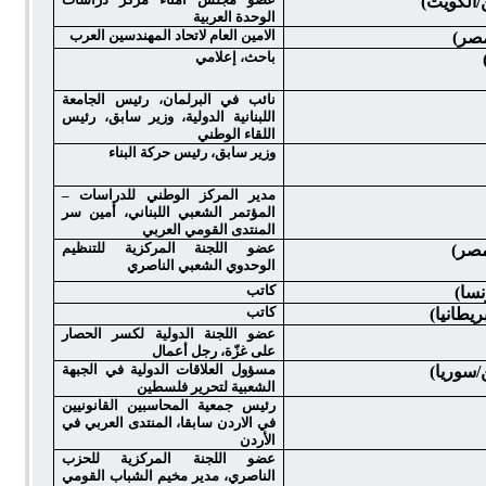
الكويت)
الوحدة العربية
الامين العام لاتحاد المهندسين العرب
مصر)
باحث، إعلامي
نائب في البرلمان، رئيس الجامعة
اللبنانية الدولية،
وزير سابق، رئيس
اللقاء الوطني
وزير سابق، رئيس حركة البناء
مدير المركز الوطني للدراسات –
المؤتمر الشعبي اللبناني، أمين سر
المنتدى القومي العربي
عضو اللجنة المركزية للتنظيم
مصر)
الوحدوي الشعبي الناصري
كاتب
نسا)
كاتب
ريطانيا)
عضو اللجنة الدولية لكسر الحصار
على غزّة، رجل أعمال
مسؤول العلاقات الدولية
في الجبهة
سوريا)
الشعبية لتحرير فلسطين
رئيس جمعية المحاسبين القانونيين
في الاردن سابقا، المنتدى العربي في
الأردن
عضو اللجنة المركزية للحزب
الناصري، مدير مخيم الشباب القومي