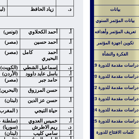
د.
زياد الحافظ
(لب
بيانات
بيانات المؤتمر السنوي
تعريف المؤتمر وأهدافه
أ.
أحمد الكحلاوي
(تونس)
أ.
أحمد حسين
(مصر)
تكوين اجهزة المؤتمر
أ.
أحمد كامل
(مصر)
الفكرة والنشأة
البحيري
دراسات مقدمة للدورة 19
د.
إسماعيل الشطي
(الكويت)
أ.
باسل عايد داوود
(الأردن)
دراسات مقدمة للدورة 20
أ.
حامد جبر
(مصر)
دراسات مقدمة للدورة 22
أ.
حسن المرزوق
(البحرين)
دراسات مقدمة للدورة 23
أ.
حسن عز الدين
(لبنان)
دراسات مقدمة للدورة 24
د.
حياة التيجي
( المغرب 
أ.
خميس العدوي
(سلطنة ع
دراسات مقدمة للدورة 25
د.
ريم الاطرش
(سوريا)
كلمات الافتتاح للدورة
أ.
سامي كليب
(لبنان)