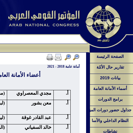
الصفحة الرئيسة
أمانة عامة 2018 - 2021
تقارير حال الأمّة
أعضاء الأمانة العامة ل
بيانات 2019
أسماء الأمانة العامة
أ.
مجدي المعصراوي
(م
برامج الدورات
أ.
معن بشور
(لب
جداول حضور دورات المؤ
أ.
عبد القادر غوقة
(ليب
النظام الداخلي والأسا
أ.
خالد السفياني
(ال
نشاطات