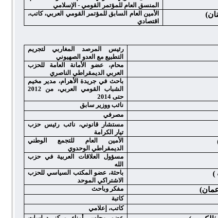
المنسق العام للمؤتمر القومي - الإسلامي
الأمين العام السابق للمؤتمر القومي العربي، كاتب،
نان)
اقتصادي
رئيس المرصد المغاربي لتجريم
التطبيع مع العدو الصهيوني
محام، عضو الأمانة العامة للحزب
العربي الديمقراطي الناصري
باحث في جريدة الأهرام، مدير مخيم
الشباب القومي العربي، من 2012
حتى 2014
نائب ووزير سابق
مصرفي
مستشار قانوني، نائب رئيس حزب
تيار الكرامة
الأمين العام للتجمع الوطني
الديمقراطي الوحدوي
مسؤول العلاقات العربية في حزب
الله
باحثة، عضو المكتب السياسي للحزب
)
الاشتراكي الموحد
مفكر وباحث
مان)
كاتبة
كاتب، إعلامي
عضو مجلس أمناء مركز دراسات