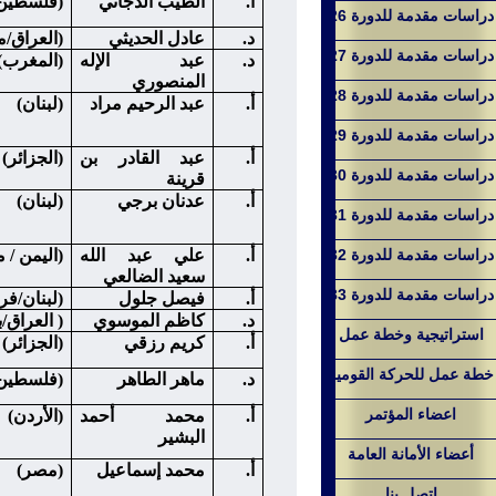
أ.
الطيب الدجاني
(فلسطين/
دراسات مقدمة للدورة 26
د.
عادل الحديثي
(العراق/
دراسات مقدمة للدورة 27
د.
عبد الإله
(المغرب)
المنصوري
دراسات مقدمة للدورة 28
أ.
عبد الرحيم مراد
(لبنان)
دراسات مقدمة للدورة 29
أ.
عبد القادر بن
(الجزائر)
دراسات مقدمة للدورة 30
قرينة
أ.
عدنان برجي
(لبنان)
دراسات مقدمة للدورة 31
دراسات مقدمة للدورة 32
أ.
علي عبد الله
(اليمن / 
سعيد الضالعي
دراسات مقدمة للدورة 33
أ.
فيصل جلول
(لبنان/فر
د.
كاظم الموسوي
( العراق/ب
استراتيجية وخطة عمل
أ.
كريم رزقي
(الجزائر)
خطة عمل للحركة القومية
د.
ماهر الطاهر
(فلسطين/
اعضاء المؤتمر
أ.
محمد أحمد
(الأردن)
البشير
أعضاء الأمانة العامة
أ.
محمد إسماعيل
(مصر)
اتصل بنا