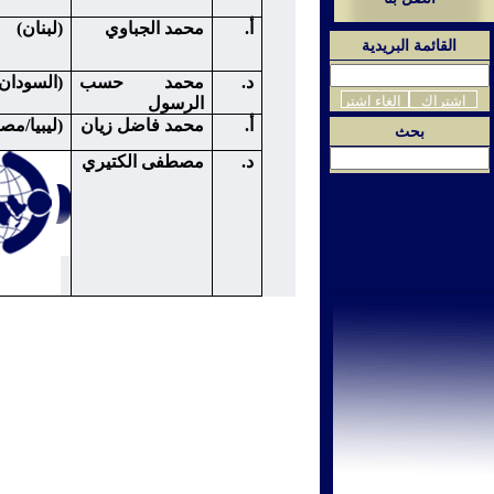
أ.
محمد الجباوي
(لبنان)
القائمة البريدية
د.
محمد حسب
(السودان
الرسول
أ.
محمد فاضل زيان
(ليبيا/مص
بحث
د.
مصطفى الكتيري