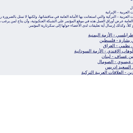
ل
 العربية – الإيرانية
ت العربية – التركية والتي استعانت بها الأمانة العامة في مناقشاتها، ولكنها لا تمثل بالضرورة رأ
 العامة عرض أوراق العمل هذه في موقع المؤتمر على الشبكة العنكبوتية، وأن يتاح لمن يرغب من
و كلاً، وكذلك إرسال أية تعليقات لدى الأعضاء حولها إلى سكرتارية المؤتمر.
طرابلسي - الأزمة اليمنية
بشارة - فلسطين
نظمي - العراق
وهاب الافندي - الأزمة السودانية
 عساف - لبنان
عيسوي - الصومال
السعيد إدريس
ين - العلاقات العربية التركية