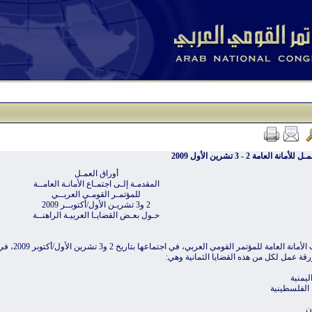
مانة العامة 2 - 3 تشرين الأول 2009
أوراق العمـل
المقدمـة إلـى اجتمـاع الأمانـة العامــة
للمؤتمـر القومـي العربــي
2 و3 تشريـن الأول/أكتوبــر 2009
حـول بعـض القضايـا العربيـة الراهنــة
ناقشت الأمانة
رقة عمل لكل من هذه القضايا الثمانية وهي:
اليمنية
 الفلسطينية
ن