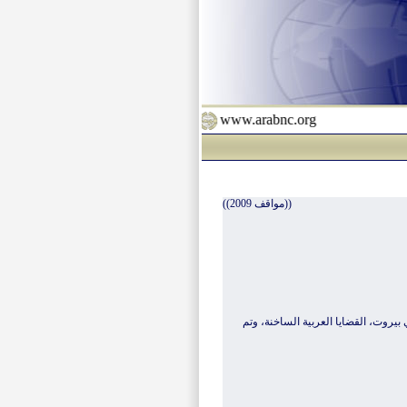
www.arabnc.org
((مواقف 2009))
 العامة للمؤتمر القومي العربي، في اجتماعها بتاريخ 2 و3 تشرين الأول/أكتوبر 2009، في بيروت، القضايا العربية الساخنة، وتم